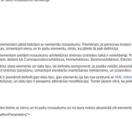
ts ar savu nosaukumu nemainīgi.
 elementam jābūt lietotam ar nemainītu nosaukumu. Piemēram, ja personas kodam
s, izmantojot vienu un to pašu elementu, zinās, ka jālieto tā pati definīcija.
elementam piešķirt nosaukumu arhitektūras shēmas izstrādes laikā ir nelietderīgi. P
em, tādiem kā CorrespondenceAddress, HomeAddress, BusinessAddress, Electora
ēlas starp elementu un datu tipu, lai definētu komponenti, ja pastāv nolūks atvasin
lot shēmas izprašanu, izmantojot vienkāršu mantošanas mehānismu, un izvairoties 
r piemēroti definēt gan datu tipu, gan elementu (ja tas nav pretrunā ar
XML shēma
ietošanai, un datu tips ir pieejams atbilstošai modifikācijai. Tomēr jāņem vērā, ka j
ks lietots ar vienu un to pašu nosaukumu un no kura nebūs atvasināti citi elementi,
atherParameters">