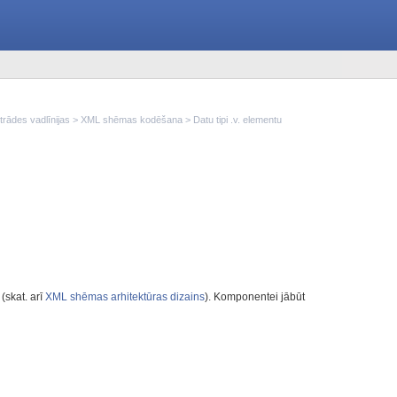
rādes vadlīnijas
>
XML shēmas kodēšana
> Datu tipi .v. elementu
(skat. arī
XML shēmas arhitektūras dizains
). Komponentei jābūt