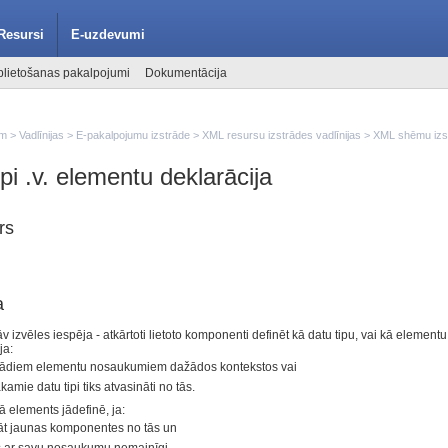
Resursi
E-uzdevumi
lietošanas pakalpojumi
Dokumentācija
em
>
Vadlīnijas
>
E-pakalpojumu izstrāde
>
XML resursu izstrādes vadlīnijas
>
XML shēmu izst
ipi .v. elementu deklarācija
rs
a
izvēles iespēja - atkārtoti lietoto komponenti definēt kā datu tipu, vai kā elementu 
ja:
 dažādiem elementu nosaukumiem dažādos kontekstos vai
amie datu tipi tiks atvasināti no tās.
 elements jādefinē, ja:
āt jaunas komponentes no tās un