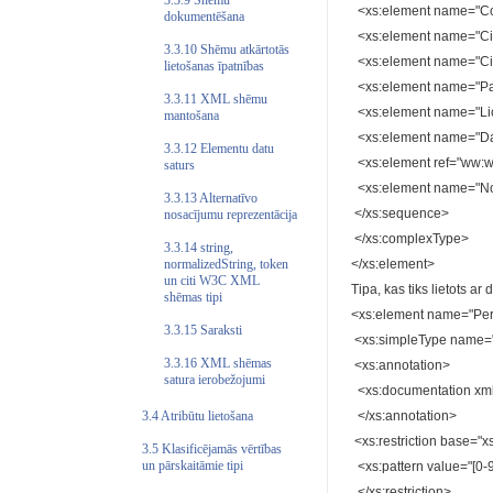
3.3.9 Shēmu
<xs:element name="Coun
dokumentēšana
<xs:element name="City"
3.3.10 Shēmu atkārtotās
<xs:element name="City
lietošanas īpatnības
<xs:element name="Part
3.3.11 XML shēmu
<xs:element name="Lice
mantošana
<xs:element name="Day
3.3.12 Elementu datu
<xs:element ref="ww:w
saturs
<xs:element name="Notif
3.3.13 Alternatīvo
</xs:sequence>
nosacījumu reprezentācija
</xs:complexType>
3.3.14 string,
</xs:element>
normalizedString, token
un citi W3C XML
Tipa, kas tiks lietots 
shēmas tipi
<xs:element name="Pe
3.3.15 Saraksti
<xs:simpleType name=
3.3.16 XML shēmas
<xs:annotation>
satura ierobežojumi
<xs:documentation xml
</xs:annotation>
3.4 Atribūtu lietošana
<xs:restriction base="xs
3.5 Klasificējamās vērtības
un pārskaitāmie tipi
<xs:pattern value="[0-9]
</xs:restriction>