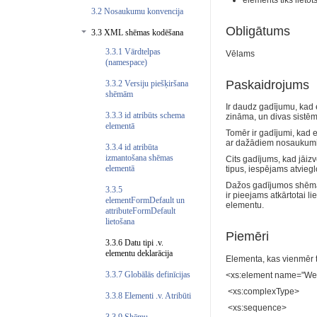
elements tiks lieto
3.2 Nosaukumu konvencija
Obligātums
3.3 XML shēmas kodēšana
3.3.1 Vārdtelpas
Vēlams
(namespace)
Paskaidrojums
3.3.2 Versiju piešķiršana
shēmām
Ir daudz gadījumu, kad
3.3.3 id atribūts schema
zināma, un divas sistēma
elementā
Tomēr ir gadījumi, kad 
ar dažādiem nosaukumi
3.3.4 id atribūta
izmantošana shēmas
Cits gadījums, kad jāizv
elementā
tipus, iespējams atvieg
Dažos gadījumos shēmā i
3.3.5
ir pieejams atkārtotai l
elementFormDefault un
elementu.
attributeFormDefault
lietošana
Piemēri
3.3.6 Datu tipi .v.
elementu deklarācija
Elementa, kas vienmēr ti
3.3.7 Globālās definīcijas
<xs:element name="We
<xs:complexType>
3.3.8 Elementi .v. Atribūti
<xs:sequence>