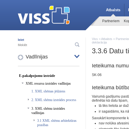
Atbalsts
Partneriem
Kop
Viss
>
Atbalsts
>
Partneri
Ieiet
deklarācija
3.3.6 Datu t
Vadlīnijas
Ieteikuma numu
SK-06
E-pakalpojumu izstrāde
XML resursu izstrādes vadlīnijas
Ieteikuma būtīb
1. XML shēmas jēdziens
Vairumā gadījumu pastāv 
2. XML shēmu izstrādes process
definētai kā datu tipam, 
tā tiks lietota ar
3. XML shēmu izstrādes
ir sagaidāms, ka nāk
vadlīnijas
Savukārt komponente kā
3.1 XML shēmu arhitektūras
nav nolūka atvasin
prasības