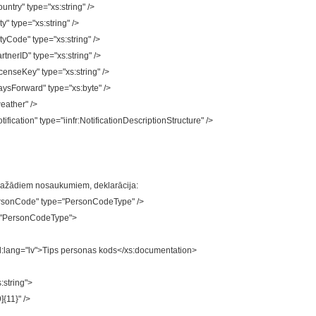
try" type="xs:string" />
 type="xs:string" />
Code" type="xs:string" />
nerID" type="xs:string" />
nseKey" type="xs:string" />
sForward" type="xs:byte" />
eather" />
ication" type="iinfr:NotificationDescriptionStructure" />
ar dažādiem nosaukumiem, deklarācija:
rsonCode" type="PersonCodeType" />
"PersonCodeType">
:lang="lv">Tips personas kods</xs:documentation>
:string">
{11}" />