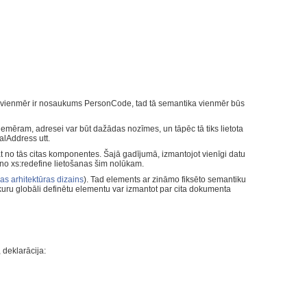
 vienmēr ir nosaukums PersonCode, tad tā semantika vienmēr būs
iemēram, adresei var būt dažādas nozīmes, un tāpēc tā tiks lietota
lAddress utt.
āt no tās citas komponentes. Šajā gadījumā, izmantojot vienīgi datu
no xs:redefine lietošanas šim nolūkam.
s arhitektūras dizains
). Tad elements ar zināmo fiksēto semantiku
ebkuru globāli definētu elementu var izmantot par cita dokumenta
 deklarācija: