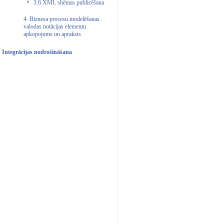
3.6 XML shēmas publicēšana
4. Biznesa procesu modelēšanas
valodas notācijas elementu
apkopojums un apraksts
Integrācijas nodrošināšana