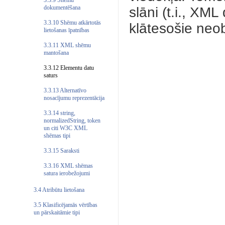
3.3.9 Shēmu
dokumentēšana
slāni (t.i., XM
3.3.10 Shēmu atkārtotās
klātesošie neo
lietošanas īpatnības
3.3.11 XML shēmu
mantošana
3.3.12 Elementu datu
saturs
3.3.13 Alternatīvo
nosacījumu reprezentācija
3.3.14 string,
normalizedString, token
un citi W3C XML
shēmas tipi
3.3.15 Saraksti
3.3.16 XML shēmas
satura ierobežojumi
3.4 Atribūtu lietošana
3.5 Klasificējamās vērtības
un pārskaitāmie tipi