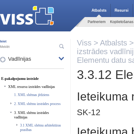
Atbalsts
Resursi
Partneriem
Koplietošanas
Viss
>
Atbalsts
Ieiet
izstrādes vadlīni
Vadlīnijas
Elementu datu s
3.3.12 El
E-pakalpojumu izstrāde
XML resursu izstrādes vadlīnijas
Ieteikuma
1. XML shēmas jēdziens
2. XML shēmu izstrādes process
SK-12
3. XML shēmu izstrādes
vadlīnijas
3.1 XML shēmu arhitektūras
Ieteikuma 
prasības