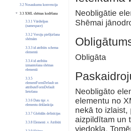
3.2 Nosaukumu konvencija
Neobligātie elem
3.3 XML shēmas kodēšana
Shēmai jānodroši
3.3.1 Vārdtelpas
(namespace)
3.3.2 Versiju piešķiršana
Obligātum
shēmām
3.3.3 id atribūts schema
elementā
Obligāta
3.3.4 id atribūta
izmantošana shēmas
elementā
Paskaidro
3.3.5
elementFormDefault un
attributeFormDefault
Neobligāto elem
lietošana
elementu no XM
3.3.6 Datu tipi .v.
elementu deklarācija
nekā to izlaist
3.3.7 Globālās definīcijas
aizpildītam un
3.3.8 Elementi .v. Atribūti
viedokļa. Tomē