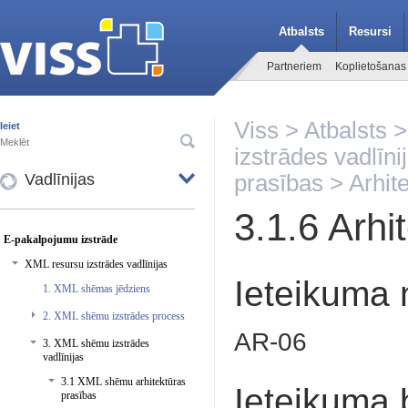
Atbalsts
Resursi
Partneriem
Koplietošanas
Viss
>
Atbalsts
Ieiet
izstrādes vadlīni
Vadlīnijas
prasības
> Arhit
3.1.6 Arh
E-pakalpojumu izstrāde
XML resursu izstrādes vadlīnijas
Ieteikuma
1. XML shēmas jēdziens
2. XML shēmu izstrādes process
AR-06
3. XML shēmu izstrādes
vadlīnijas
3.1 XML shēmu arhitektūras
Ieteikuma 
prasības