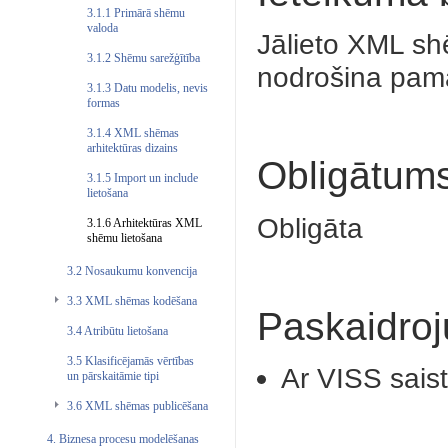
3.1.1 Primārā shēmu
valoda
Jālieto XML sh
3.1.2 Shēmu sarežģītība
nodrošina pama
3.1.3 Datu modelis, nevis
formas
3.1.4 XML shēmas
arhitektūras dizains
Obligātum
3.1.5 Import un include
lietošana
Obligāta
3.1.6 Arhitektūras XML
shēmu lietošana
3.2 Nosaukumu konvencija
3.3 XML shēmas kodēšana
Paskaidro
3.4 Atribūtu lietošana
3.5 Klasificējamās vērtības
Ar VISS sais
un pārskaitāmie tipi
3.6 XML shēmas publicēšana
4. Biznesa procesu modelēšanas