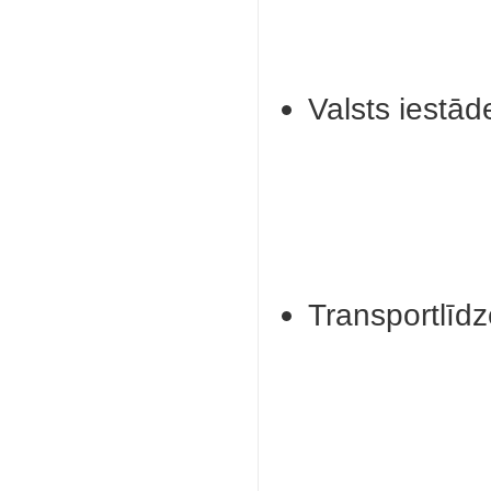
Valsts iestā
Transportlīdze