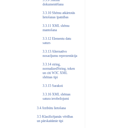
3.3.9 Shēmu
dokumentēšana
3.3.10 Shēmu atkārtotās
lietošanas īpatnības
3.3.11 XML shēmu
mantošana
3.3.12 Elementu datu
saturs
3.3.13 Alternatīvo
nosacījumu reprezentācija
3.3.14 string,
normalizedString, token
un citi W3C XML
shēmas tipi
3.3.15 Saraksti
3.3.16 XML shēmas
satura ierobežojumi
3.4 Atribūtu lietošana
3.5 Klasificējamās vērtības
un pārskaitāmie tipi