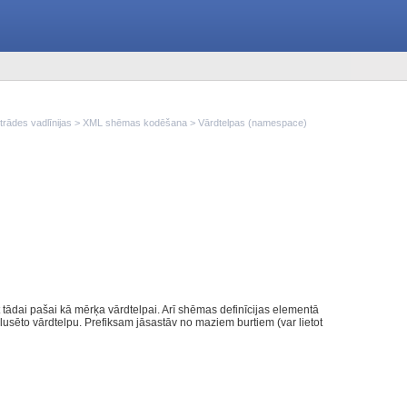
rādes vadlīnijas
>
XML shēmas kodēšana
> Vārdtelpas (namespace)
 tādai pašai kā mērķa vārdtelpai. Arī shēmas definīcijas elementā
oklusēto vārdtelpu. Prefiksam jāsastāv no maziem burtiem (var lietot