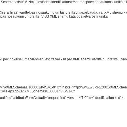
XMLSchemas/<IVIS 6-zīmju iestādes identifikators>/<namespace nosaukums, unikāls I
hierarhijas) vārdtelpas nosaukumu un tās prefiksu, jāpārbauda, vai XML shēmu kata
pas nosaukumi un prefiksi VISS XML shēmu kataloga ietvaros ir unikāli!
i pēc noklusējuma vienmēr lieto xs vai xsd par XML shēmu vārdtelpu prefiksu, tādēļ
.gov.lv/XMLSchemas/100001/IVIS/v1-0" xmlns:xs="http://www.w3.org/2001/XMLSchema
//ivis.eps.gov.lv/XMLSchemas/100001/IVIS/v1-0"
lified" attributeFormDefault="unqualified" version="1.0" id="Identification.xsd">