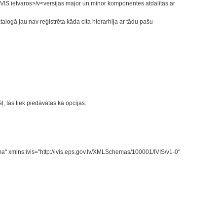
VIS ietvaros>/v<versijas major un minor komponentes atdalītas ar
logā jau nav reģistrēta kāda cita hierarhija ar tādu pašu
, tās tiek piedāvātas kā opcijas.
" xmlns:ivis="http://ivis.eps.gov.lv/XMLSchemas/100001/IVIS/v1-0"