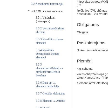
http://ivis.eps.gov.lv/
3.2 Nosaukumu konvencija
„-”>
Izvēloties XML shēmas (
3.3 XML shēmas kodēšana
nosaukumu. Visi vārdtel
3.3.1 Vārdtelpas
(namespace)
Obligātums
3.3.2 Versiju piešķiršana
shēmām
Obligāta
3.3.3 id atribūts schema
Paskaidrojums
elementā
3.3.4 id atribūta
Shēmu izstrādāšanas rīk
izmantošana shēmas
elementā
Piemēri
3.3.5
elementFormDefault un
<xs:schema
attributeFormDefault
xmlns="http://ivis.eps
lietošana
targetNamespace="http:
3.3.6 Datu tipi .v.
elementFormDefault="qua
elementu deklarācija
3.3.7 Globālās definīcijas
3.3.8 Elementi .v. Atribūti