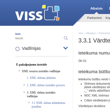
Atbalsts
Partneriem
Kop
Viss
>
Atbalsts
>
Partneri
Ieiet
3.3.1 Vārdt
Vadlīnijas
Ieteikuma numu
SK-01
E-pakalpojumu izstrāde
Ieteikuma būtīb
XML resursu izstrādes vadlīnijas
1. XML shēmas jēdziens
Ieteikumu būtību veido 
Shēmas dokumentam j
2. XML shēmu izstrādes process
jāliek vārdtelpas v
„_” vārdu atdalīšan
3. XML shēmu izstrādes
W3C XML shēmas vārd
vadlīnijas
Citām vārdtelpām j
3.1 XML shēmu arhitektūras
Vārdtelpas struktūra:
prasības