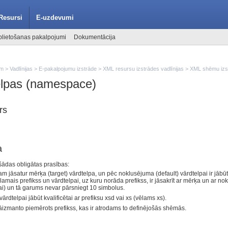
Resursi
E-uzdevumi
lietošanas pakalpojumi
Dokumentācija
em
>
Vadlīnijas
>
E-pakalpojumu izstrāde
>
XML resursu izstrādes vadlīnijas
>
XML shēmu izst
elpas (namespace)
rs
a
šādas obligātas prasības:
āsatur mērķa (target) vārdtelpa, un pēc noklusējuma (default) vārdtelpai ir jābūt
ēlamais prefikss un vārdtelpai, uz kuru norāda prefikss, ir jāsakrīt ar mērķa un ar n
ai) un tā garums nevar pārsniegt 10 simbolus.
telpai jābūt kvalificētai ar prefiksu xsd vai xs (vēlams xs).
āizmanto piemērots prefikss, kas ir atrodams to definējošās shēmās.