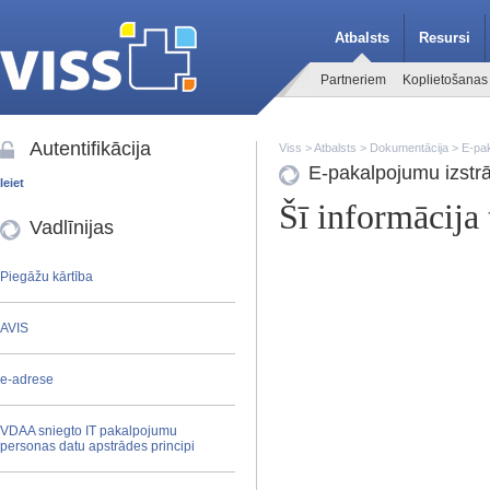
Atbalsts
Resursi
Partneriem
Koplietošanas
Autentifikācija
Viss
>
Atbalsts
>
Dokumentācija
> E-pak
E-pakalpojumu izstrā
Ieiet
Šī informācija
Vadlīnijas
Piegāžu kārtība
AVIS
e-adrese
VDAA sniegto IT pakalpojumu
personas datu apstrādes principi