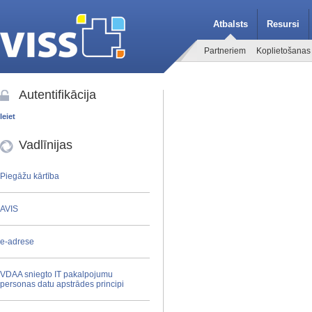
Atbalsts
Resursi
Partneriem
Koplietošanas
Autentifikācija
Ieiet
Vadlīnijas
Piegāžu kārtība
AVIS
e-adrese
VDAA sniegto IT pakalpojumu
personas datu apstrādes principi